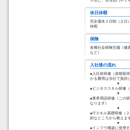
※但し、管理部門や１
休日休暇
完全週休２日制（土日
休暇
保険
各種社会保険完備（健
など）
入社後の流れ
●入社前研修（資格取
かる費用は当社で負担
▼
●ビジネススキル研修
▼
●業界用語研修（この
なります）
▼
●ITスキル基礎研修（
的なところから教えま
▼
●インフラ構築に使用