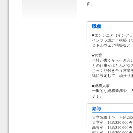
す。
職種
■エンジニア（イン
インフラ設計／構築（
ミドルウェア構築など
■営業
当社が古くから付き合い
との仕事がほとんどな
じっくり付き合う営業
緒に設定して、頑張り
■総務人事
一般的な総務業務や、
ます。
給与
大学院修士卒 月給235,
大学卒 月給220,000円
高専卒 月給210,000円
短大卒 月給200,000円