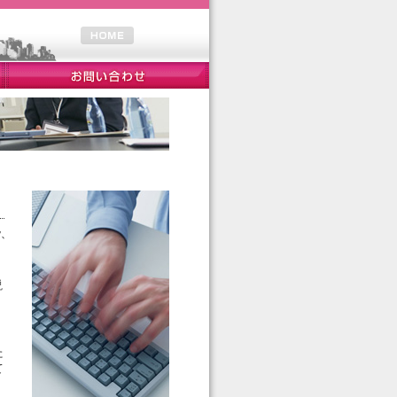
説
た
て