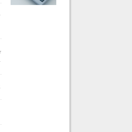
な
。
を
ン
に
き